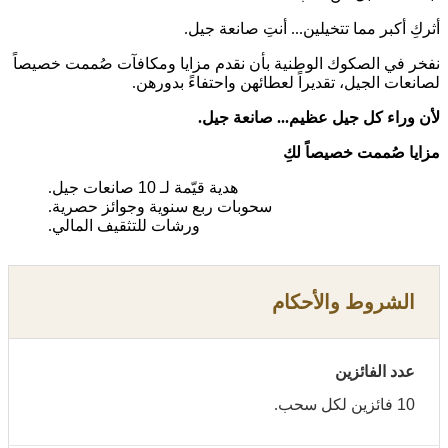
أثركِ أكبر مما تتخيلين... أنتِ صانعة جيل.
نفخر في الصكوك الوطنية بأن نقدم مزايا ومكافآت صُممت خصيصاً
لصانعات الجيل، تقديراً لعطائهن واحتفاءً بدورهن.
لأن وراء كل جيل عظيم... صانعة جيل.
مزايا صُممت خصيصاً لكِ
هدية قيّمة لـ
10
صانعات جيل.
سحوبات ربع سنوية وجوائز حصرية.
ورشات للتثقيف المالي.
الشروط والأحكام
عدد الفائزين
10
فائزين لكل سحب.