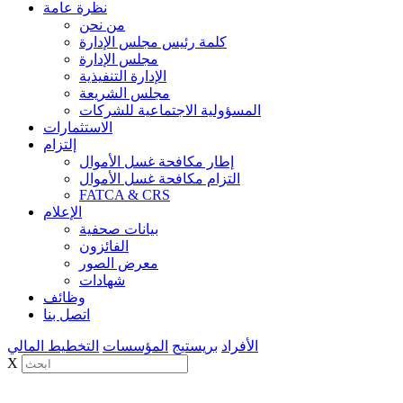
نظرة عامة
من نحن
كلمة رئيس مجلس الإدارة
مجلس الإدارة
الإدارة التنفيذية
مجلس الشريعة
المسؤولية الاجتماعية للشركات
الاستثمارات
إلتزام
إطار مكافحة غسل الأموال
التزام مكافحة غسل الأموال
FATCA & CRS
الإعلام
بيانات صحفية
الفائزون
معرض الصور
شهادات
وظائف
اتصل بنا
الأفراد
بريستيج
المؤسسات
التخطيط المالي
X