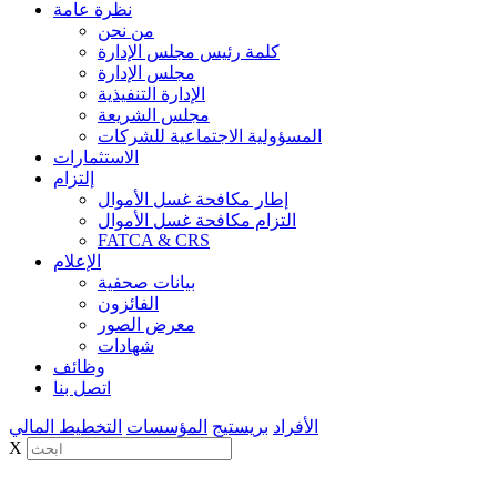
نظرة عامة
من نحن
كلمة رئيس مجلس الإدارة
مجلس الإدارة
الإدارة التنفيذية
مجلس الشريعة
المسؤولية الاجتماعية للشركات
الاستثمارات
إلتزام
إطار مكافحة غسل الأموال
التزام مكافحة غسل الأموال
FATCA & CRS
الإعلام
بيانات صحفية
الفائزون
معرض الصور
شهادات
وظائف
اتصل بنا
الأفراد
بريستيج
المؤسسات
التخطيط المالي
X