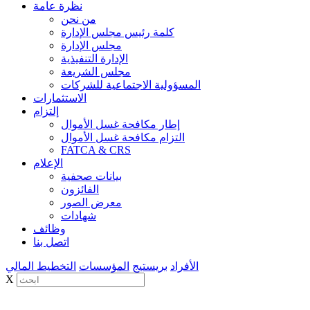
نظرة عامة
من نحن
كلمة رئيس مجلس الإدارة
مجلس الإدارة
الإدارة التنفيذية
مجلس الشريعة
المسؤولية الاجتماعية للشركات
الاستثمارات
إلتزام
إطار مكافحة غسل الأموال
التزام مكافحة غسل الأموال
FATCA & CRS
الإعلام
بيانات صحفية
الفائزون
معرض الصور
شهادات
وظائف
اتصل بنا
الأفراد
بريستيج
المؤسسات
التخطيط المالي
X